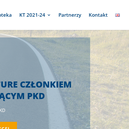
oteka
KT 2021-24
Partnerzy
Kontakt
TURE CZŁONKIEM
JĄCYM PKD
KD
ĘCEJ