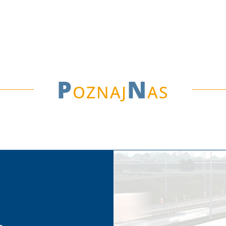
P
oznaj
N
as