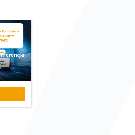
onferencja
i
Y