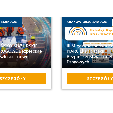
15.09.2026
KRAKÓW, 30.09-2.10.2026
IŃSKO-MAZURSKIE
III Międzynarodowa K
ROGOWE Bezpieczne
PIARC Eksploatacji i
szłości – nowe
Bezpieczeństwa Tunel
Drogowych
SZCZEGÓŁY
SZCZEGÓŁ