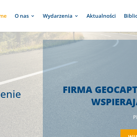
me
O nas
Wydarzenia
Aktualności
Bibli
FIRMA GEOCAP
enie
WSPIERA
P
WI