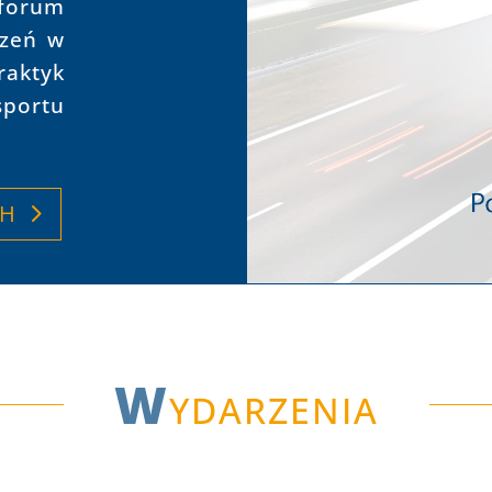
forum
czeń
w
aktyk
portu
CH
W
ydarzenia