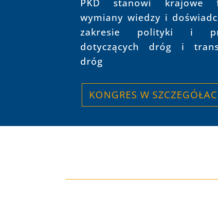
PKD stanowi krajowe 
wymiany wiedzy
i doświad
zakresie polityki i pr
dotyczących dróg i trans
dróg
KONGRES W SZCZEGÓŁA